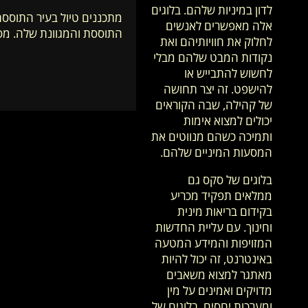
לדון במיניות שלהם. בלוגים
מתכננים טיול בעיר התוססת
אלה מאפשרים לאנשים
התוססת והמגוונת שלה. מסו
לחלוק את חוויותיהם ואת
נקודות המבט שלהם מבלי
לחשוש להתבייש או
להישפט. זה יצר תחושה
של קהילה, שבה הקוראים
יכולים למצוא אימות
ותמיכה כשהם מנווטים את
המסעות המיניים שלהם.
בלוגים של סקס גם
ממלאים תפקיד מכריע
בקידום בריאות מינית
וחינוך. עם עליית החדשות
המזויפות והמידע המטעה
באינטרנט, זה יכול להיות
מאתגר למצוא משאבים
מדויקים ואמינים על מין
ומערכות יחסים. בלוגים של