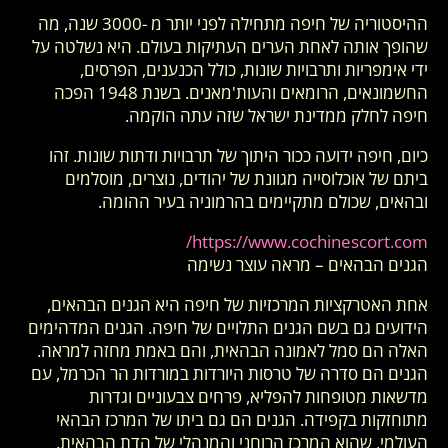
ההיסטוריה של חיפה מתחילה לפני יותר מ -3000 שנה, מה
שהופך אותה לאחת הערים העתיקות בעולם. היא נשלטה על
ידי אימפריות ותרבויות שונות, כולל הכנענים, הפרסים,
החשמונאים, הרומאים והעות'מאנים. בשנת 1948 הפכה
חיפה לחלק ממדינת ישראל שזה עתה הוקמה.
כיום, חיפה ידועה ככור היתוך של תרבויות ודתות שונות. זהו
ביתם של אוכלוסייה מגוונת של יהודים, נוצרים, מוסלמים
ובהאים, שכולם מתקיימים בהרמוניה בעיר ההומה.
https://www.cochinescort.com/
הגנים הבהאים – מראה עוצר נשימה
אחת האטרקציות המרכזיות של חיפה היא הגנים הבהאים,
הידועים גם בשם הגנים התלויים של חיפה. הגנים המדהימים
האלה הם סמל לאמונה הבהאית, והם באמת מחזה למראה.
הגנים הם סדרה של טרסות היורדות במורדות הר הכרמל, עם
מדשאות מטופחות להפליא, פרחים צבעוניים וגדרות
מתוחזקות בקפידה. הגנים הם גם ביתו של המרכז הבהאי
העולמי, שהוא המרכז הרוחני והמנהלי של הדת הבהאית.