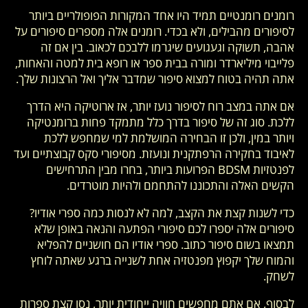
רומנים רומנטיים תמיד היו אחד המקורות הפופולריים ביותר
לסיפורים מהבילים, ולא בכדי. רומנים אלה מספרים סיפורים על
אהבה, תשוקה וגעגועים שיגרמו ללבכם לכאוב. בין אם זה
פלייבוי מיליארדר ומורה בבית ספר או רופא בית למטה והאחות,
אתה תהיה בטוח למצוא סיפור שמדבר אליך ואל הרצונות שלך.
אם אתה במצב רוח לסיפור נועז יותר, אז ארוטיקה היא הדרך
ללכת. סוג זה של סיפור בדרך כלל מתמקד פחות ברומנטיקה
ויותר במין, ולכן זו הבחירה המושלמת למי שמחפש ללכת
לאיבוד בחקירה הרפתקנית ונועזת. מסיפורי סקס קבוצתיים ועד
לפנטזיות BDSM הפרועות ביותר, בחרו מבין התרחישים
הקשים האלה והתכוננו להתחמם ולהיות מוטרדים.
כדי לשנות קצת את הקצב, למה לא לנסות כמה ספרי אודיו?
סיפורים אלה יספרו לכם סיפורי הפתעה והנאה באופן שלא
תמצאו בשום סיפור כתוב. ספרי אודיו הם חושניים להפליא
והמוח שלך יקפוץ מפנטזיה אחת לשנייה ברגע שאתה לוחץ
לשחק.
לבסוף, אם אתם מחפשים חוויה ייחודית יותר, נסו קצת ספרות